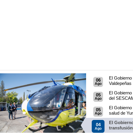
El Gobierno 
06
Valdepeñas p
Ago
El Gobierno 
05
del SESCAM 
Ago
El Gobierno
05
salud de Yu
Ago
El Gobierno
04
transfusión
Ago