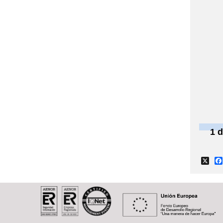
1 d
X