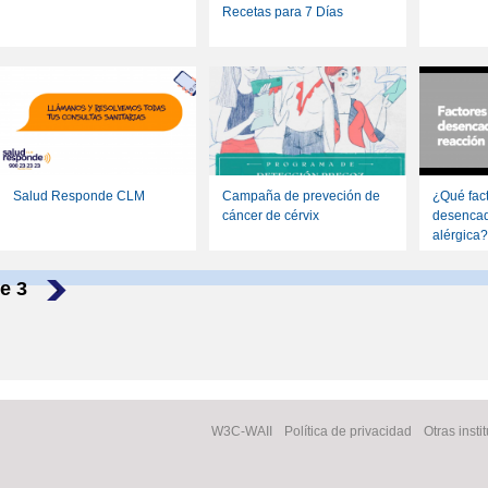
Recetas para 7 Días
Salud Responde CLM
Campaña de preveción de
¿Qué fac
cáncer de cérvix
desencad
alérgica?
e 3
›
Facebook
W3C-WAII
Política de privacidad
Otras insti