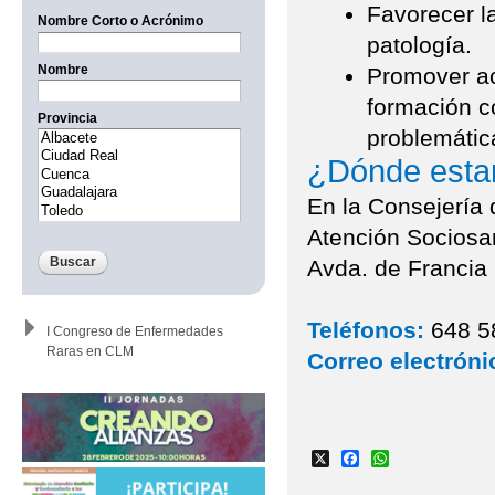
Favorecer l
Nombre Corto o Acrónimo
patología.
Nombre
Promover ac
formación co
Provincia
problemátic
¿Dónde est
En la Consejería
Atención Sociosan
Avda. de Francia 
Teléfonos:
648 58
I Congreso de Enfermedades
Raras en CLM
Correo electróni
X
Facebook
WhatsApp