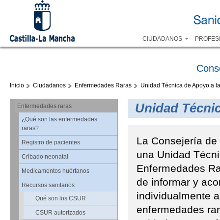
CIUDADANOS
PROFES
Cons
Inicio
Ciudadanos
Enfermedades Raras
Unidad Técnica de Apoyo a l
Unidad Técnic
Enfermedades raras
¿Qué son las enfermedades
raras?
La Consejería de
Registro de pacientes
una Unidad Técni
Cribado neonatal
Enfermedades Rar
Medicamentos huérfanos
de informar y ac
Recursos sanitarios
individualmente a
Qué son los CSUR
enfermedades rara
CSUR autorizados