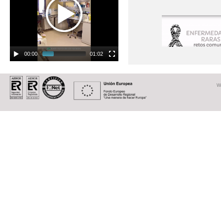
00:00
01:02
Enfermedades raras.-
Avanzando hacia obje
comunes
W