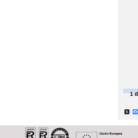
1 d
X