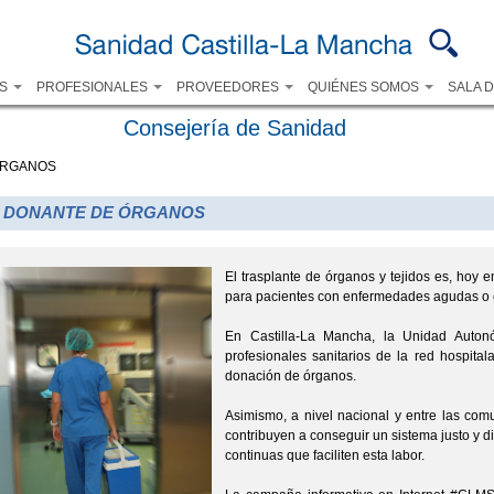
Pasar al
contenido
principal
OS
PROFESIONALES
PROVEEDORES
QUIÉNES SOMOS
SALA 
Consejería de Sanidad
ÓRGANOS
 DONANTE DE ÓRGANOS
El trasplante de órganos y tejidos es, hoy 
para pacientes con enfermedades agudas o c
En Castilla-La Mancha, la Unidad Auton
profesionales sanitarios de la red hospita
donación de órganos.
Asimismo, a nivel nacional y entre las co
contribuyen a conseguir un sistema justo y d
continuas que faciliten esta labor.