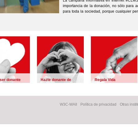
La campaña informativa en Internet #CLMS
importancia de la donación, no sólo para 
para toda la sociedad, porque cualquier pe
 ser donante
Hazte donante de
Regala Vida
médula ósea
nos y tejidos
W3C-WAII
Política de privacidad
Otras insti