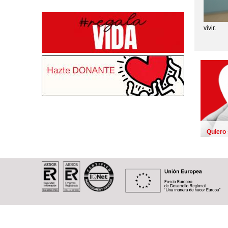
vivir.
Quiero
de órga