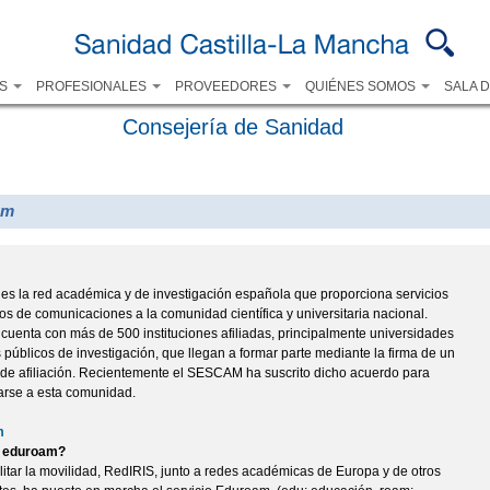
Pasar al
contenido
principal
OS
PROFESIONALES
PROVEEDORES
QUIÉNES SOMOS
SALA 
Consejería de Sanidad
am
S
es la red académica y de investigación española que proporciona servicios
s de comunicaciones a la comunidad científica y universitaria nacional.
cuenta con más de 500 instituciones afiliadas, principalmente universidades
s públicos de investigación, que llegan a formar parte mediante la firma de un
de afiliación. Recientemente el SESCAM ha suscrito dicho acuerdo para
arse a esta comunidad.
m
 eduroam?
ilitar la movilidad, RedIRIS, junto a redes académicas de Europa y de otros