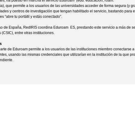
tes, ha puesto en marcha el servicio Eduroam (edu: educación, roam:
cia), que permite a los usuarios de las universidades acceder de forma segura (y gra
dades y centros de investigación que tengan habilitado el servicio, bastando para el
s “abre tu portátil y estás conectado”.
so de España, RedIRIS coordina Eduroam ES, prestando este servicio a más de set
s (CSIC), entre otras instituciones.
s
arte de Eduroam permite a los usuarios de las instituciones miembro conectarse a 
antes, usando las mismas credenciales que utilizarían en la institución de la que pr
ndiente.
Facebook