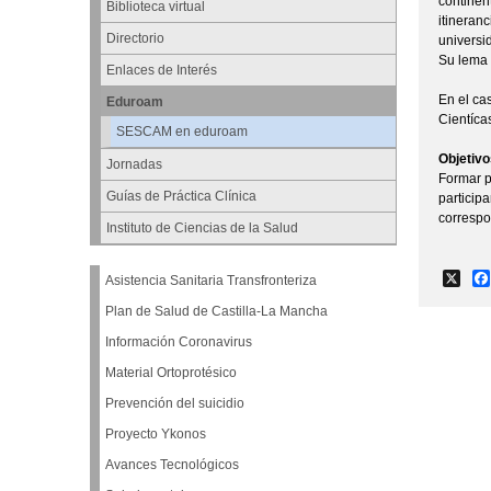
continen
Biblioteca virtual
itineran
Directorio
universi
Su lema e
Enlaces de Interés
En el ca
Eduroam
Cientí­ca
SESCAM en eduroam
Objetivo
Jornadas
Formar p
Guías de Práctica Clínica
particip
correspo
Instituto de Ciencias de la Salud
X
Asistencia Sanitaria Transfronteriza
Plan de Salud de Castilla-La Mancha
Información Coronavirus
Material Ortoprotésico
Prevención del suicidio
Proyecto Ykonos
Avances Tecnológicos