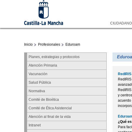
CIUDADAN
Inicio
Profesionales
Eduroam
Eduro
Planes, estrategias y protocolos
Atención Primaria
RedIRI
Vacunación
RedIRIS 
Salud Pública
avanzado
RedIRIS 
Normativa
y centro
Comité de Bioética
acuerdo 
incorpor
Comité de Ética Asistencial
Eduroa
Atención al final de la vida
¿Qué es
Intranet
Para fac