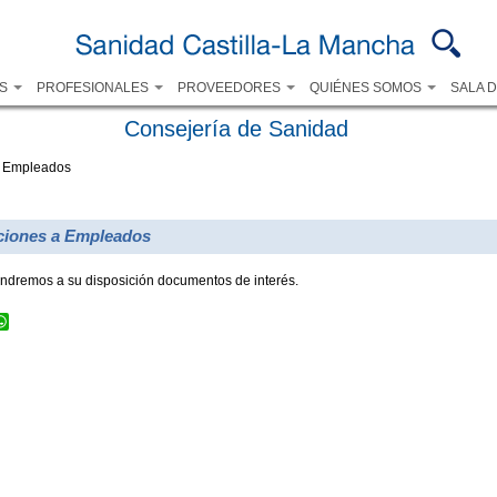
Pasar al
contenido
principal
OS
PROFESIONALES
PROVEEDORES
QUIÉNES SOMOS
SALA 
Consejería de Sanidad
a Empleados
iones a Empleados
ndremos a su disposición documentos de interés.
cebook
WhatsApp