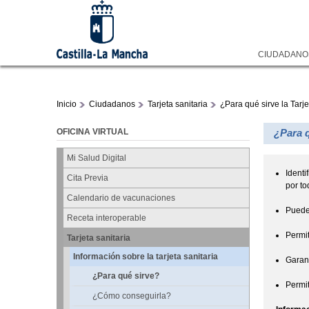
CIUDADAN
Inicio
Ciudadanos
Tarjeta sanitaria
¿Para qué sirve la Tarje
OFICINA VIRTUAL
¿Para q
Mi Salud Digital
Identi
Cita Previa
por t
Calendario de vacunaciones
Puede 
Receta interoperable
Permit
Tarjeta sanitaria
Información sobre la tarjeta sanitaria
Garant
¿Para qué sirve?
Permit
¿Cómo conseguirla?