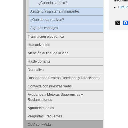
Informa
¿Cuándo caduca?
Cita P
Asistencia sanitaria inmigrantes
¿Qué desea realizar?
X
Algunos consejos
Tramitación electrónica
Humanización
Atención al final de la vida
Hazte donante
Normativa
Buscador de Centros. Teléfonos y Direcciones
Contacta con nuestras webs
Ayúdanos a Mejorar. Sugerencias y
Reclamaciones
Agradecimientos
Preguntas Frecuentes
CLM con+Vida