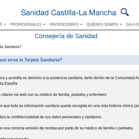
Pasar al
contenido
principal
OS
PROFESIONALES
PROVEEDORES
QUIÉNES SOMOS
SALA 
Consejería de Sanidad
ta Sanitaria?
ué sirve la Tarjeta Sanitaria?
fica y acredita su derecho a la asistencia sanitaria, tanto dentro de la Comunid
oda España.
citarse vía web con su médico de familia, pediatra y enfermero.
e que toda su información sanitaria quede recogida en una sola historia clínica (anal
iza la confidencialidad de sus datos personales y sanitarios.
e una correcta emisión de recetas por parte de su médico de familia o pediatra.