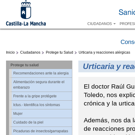
CIUDADANOS
PROFES
Cons
Inicio
Ciudadanos
Protege tu Salud
Urticaria y reacciones alérgicas
Urticaria y re
Protege tu salud
Recomendaciones ante la alergia
Alimentación segura durante el
El doctor Raúl Gu
embarazo
Toledo, nos expli
Frente a la gripe protégete
crónica y la urti
Ictus.- Identifica los síntomas
Mujer
Además, nos da la
Cuidado de la piel
de reacciones pr
Picaduras de insectos/garrapatas