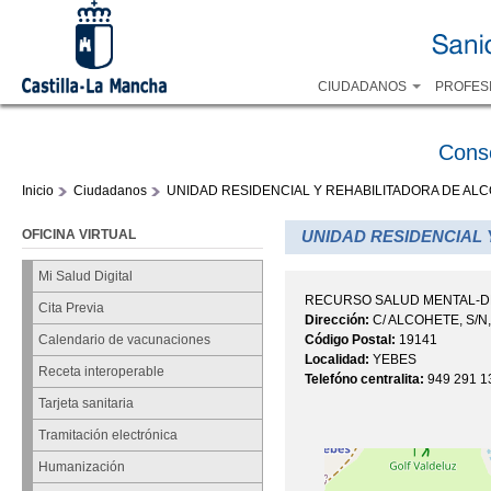
CIUDADANOS
PROFES
Cons
Inicio
Ciudadanos
UNIDAD RESIDENCIAL Y REHABILITADORA DE AL
OFICINA VIRTUAL
UNIDAD RESIDENCIAL 
Mi Salud Digital
RECURSO SALUD MENTAL-
Cita Previa
Dirección:
C/ ALCOHETE, S/
Código Postal:
19141
Calendario de vacunaciones
Localidad:
YEBES
Receta interoperable
Telefóno centralita:
949 291 1
Tarjeta sanitaria
Tramitación electrónica
Humanización