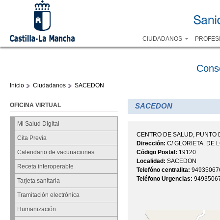
CIUDADANOS
PROFES
Cons
Inicio
Ciudadanos
SACEDON
OFICINA VIRTUAL
SACEDON
Mi Salud Digital
CENTRO DE SALUD, PUNTO 
Cita Previa
Dirección:
C/ GLORIETA. DE 
Código Postal:
19120
Calendario de vacunaciones
Localidad:
SACEDON
Receta interoperable
Telefóno centralita:
94935067
Teléfono Urgencias:
9493506
Tarjeta sanitaria
Tramitación electrónica
Humanización