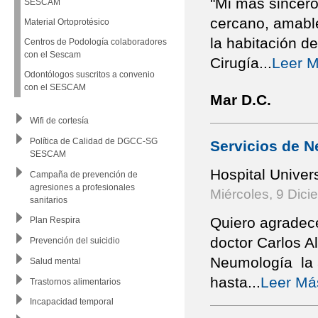
"Mi más sincero
SESCAM
cercano, amable
Material Ortoprotésico
la habitación de
Centros de Podología colaboradores
con el Sescam
Cirugía
...
Leer M
Odontólogos suscritos a convenio
con el SESCAM
Mar D.C.
Wifi de cortesía
Política de Calidad de DGCC-SG
Servicios de N
SESCAM
Hospital Univer
Campaña de prevención de
agresiones a profesionales
Miércoles, 9 Dici
sanitarios
Quiero agradece
Plan Respira
doctor Carlos A
Prevención del suicidio
Neumología la a
Salud mental
hasta
...
Leer Má
Trastornos alimentarios
Incapacidad temporal