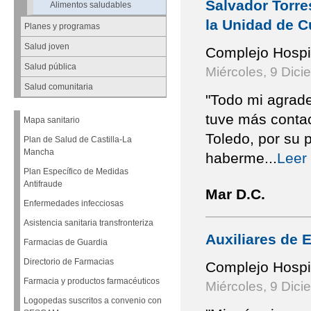
Salvador Torre
Alimentos saludables
la Unidad de C
Planes y programas
Salud joven
Complejo Hospit
Salud pública
Miércoles, 9 Dici
Salud comunitaria
"Todo mi agrade
tuve más contac
Mapa sanitario
Toledo, por su 
Plan de Salud de Castilla-La
Mancha
haberme
...
Leer
Plan Específico de Medidas
Antifraude
Mar D.C.
Enfermedades infecciosas
Asistencia sanitaria transfronteriza
Auxiliares de E
Farmacias de Guardia
Directorio de Farmacias
Complejo Hospit
Farmacia y productos farmacéuticos
Miércoles, 9 Dici
Logopedas suscritos a convenio con