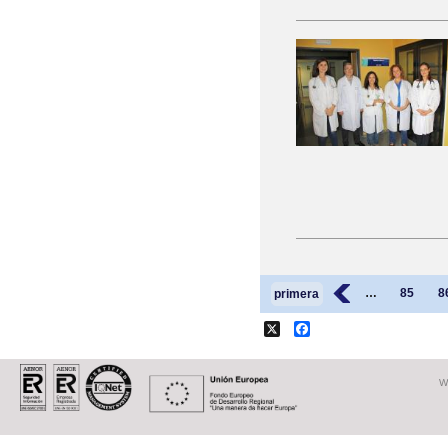
Páginas
‹
…
85
8
primera
X
Facebook
W