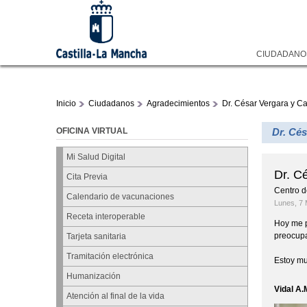
CIUDADAN
Inicio
Ciudadanos
Agradecimientos
Dr. César Vergara y C
OFICINA VIRTUAL
Dr. Cés
Mi Salud Digital
Dr. C
Cita Previa
Centro d
Calendario de vacunaciones
Lunes, 7 
Receta interoperable
Hoy me p
preocupa
Tarjeta sanitaria
Tramitación electrónica
Estoy mu
Humanización
Vidal A.
Atención al final de la vida