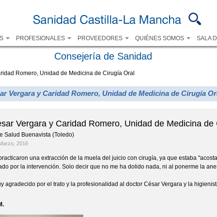
Pasar al
contenido
principal
OS
PROFESIONALES
PROVEEDORES
QUIÉNES SOMOS
SALA 
Consejería de Sanidad
aridad Romero, Unidad de Medicina de Cirugía Oral
ar Vergara y Caridad Romero, Unidad de Medicina de Cirugía Or
ésar Vergara y Caridad Romero, Unidad de Medicina de 
e Salud Buenavista (Toledo)
Marzo, 2016
racticaron una extracción de la muela del juicio con cirugía, ya que estaba "acostad
do por la intervención. Solo decir que no me ha dolido nada, ni al ponerme la anest
y agradecido por el trato y la profesionalidad al doctor César Vergara y la higieni
M.