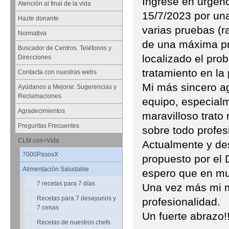
Ingresé en urgenc
Atención al final de la vida
15/7/2023 por una
Hazte donante
varias pruebas (ra
Normativa
de una máxima pr
Buscador de Centros. Teléfonos y
localizado el pro
Direcciones
tratamiento en la
Contacta con nuestras webs
Mi más sincero a
Ayúdanos a Mejorar. Sugerencias y
Reclamaciones
equipo, especialm
Agradecimientos
maravilloso trato
Preguntas Frecuentes
sobre todo profes
CLM con+Vida
Actualmente y des
7000PasosX
propuesto por el
Alimentación Saludable
espero que en mu
7 recetas para 7 días
Una vez más mi má
Recetas para 7 desayunos y
profesionalidad.
7 cenas
Un fuerte abrazo!!
Recetas de nuestros chefs