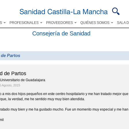
Pasar al
contenido
principal
OS
PROFESIONALES
PROVEEDORES
QUIÉNES SOMOS
SALA 
Consejería de Sanidad
 de Partos
d de Partos
 Universitario de Guadalajara
5 Agosto, 2015
o a mis dos hijos pequeños en este centro hospitalario y me han tratado mejor que
rque, la verdad, me he sentido muy muy bien atendida.
ratado muy bien y me ha gustado mucho. Fue un momento muy especial y me han t
mil