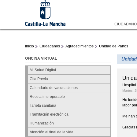
CIUDADAN
Inicio
Ciudadanos
Agradecimientos
Unidad de Partos
OFICINA VIRTUAL
Unidad
Mi Salud Digital
Unida
Cita Previa
Hospital
Calendario de vacunaciones
Martes, 2
Receta interoperable
He tenid
labor po
Tarjeta sanitaria
Tramitación electrónica
Me han t
Humanización
Gracias 
Atención al final de la vida