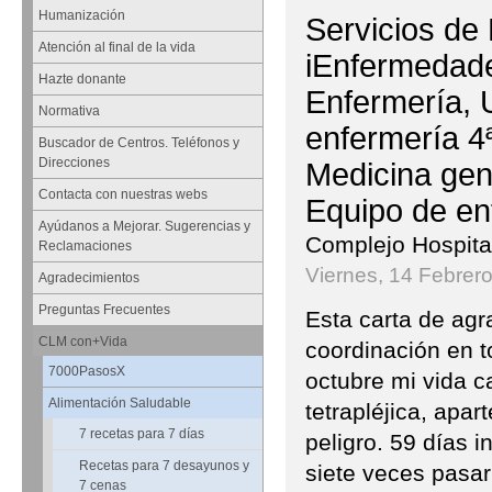
Humanización
Servicios de
Atención al final de la vida
iEnfermedades
Hazte donante
Enfermería, 
Normativa
enfermería 4
Buscador de Centros. Teléfonos y
Direcciones
Medicina gen
Contacta con nuestras webs
Equipo de enf
Ayúdanos a Mejorar. Sugerencias y
Complejo Hospital
Reclamaciones
Viernes, 14 Febrer
Agradecimientos
Preguntas Frecuentes
Esta carta de agr
CLM con+Vida
coordinación en 
7000PasosX
octubre mi vida c
Alimentación Saludable
tetrapléjica, apar
7 recetas para 7 días
peligro. 59 días 
Recetas para 7 desayunos y
siete veces pasa
7 cenas