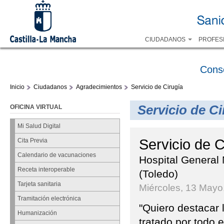
CIUDADANOS
PROFES
Cons
Inicio
Ciudadanos
Agradecimientos
Servicio de Cirugía
Servicio de Ci
OFICINA VIRTUAL
Mi Salud Digital
Servicio de C
Cita Previa
Calendario de vacunaciones
Hospital General 
Receta interoperable
(Toledo)
Tarjeta sanitaria
Miércoles, 13 Mayo
Tramitación electrónica
"Quiero destacar l
Humanización
tratado por todo 