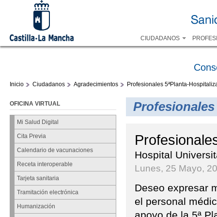
CIUDADANOS
PROFES
Cons
Inicio
Ciudadanos
Agradecimientos
Profesionales 5ªPlanta-Hospitaliz
Profesionales
OFICINA VIRTUAL
Mi Salud Digital
Profesionales
Cita Previa
Calendario de vacunaciones
Hospital Universi
Receta interoperable
Lunes, 25 Mayo, 2
Tarjeta sanitaria
Deseo expresar mi
Tramitación electrónica
el personal médic
Humanización
apoyo de la 5ª Pl