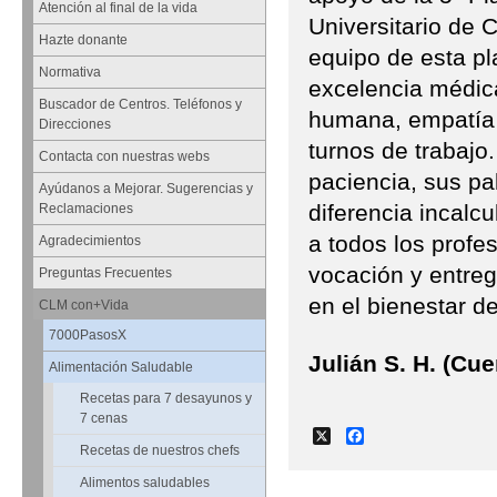
Atención al final de la vida
Universitario de C
Hazte donante
equipo de esta pl
Normativa
excelencia médica
Buscador de Centros. Teléfonos y
humana, empatía 
Direcciones
turnos de trabajo
Contacta con nuestras webs
paciencia, sus pa
Ayúdanos a Mejorar. Sugerencias y
diferencia incalcu
Reclamaciones
a todos los profe
Agradecimientos
vocación y entreg
Preguntas Frecuentes
en el bienestar de
CLM con+Vida
7000PasosX
Julián S. H. (Cu
Alimentación Saludable
Recetas para 7 desayunos y
7 cenas
X
Facebook
Recetas de nuestros chefs
Alimentos saludables