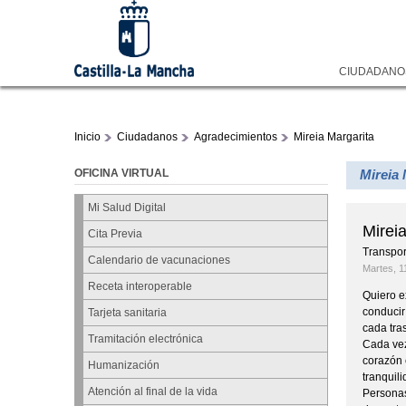
CIUDADAN
Inicio
Ciudadanos
Agradecimientos
Mireia Margarita
OFICINA VIRTUAL
Mireia 
Mi Salud Digital
Mirei
Cita Previa
Transpor
Calendario de vacunaciones
Martes, 1
Receta interoperable
Quiero e
conducir
Tarjeta sanitaria
cada tra
Tramitación electrónica
Cada vez
corazón 
Humanización
tranquil
Atención al final de la vida
Personas