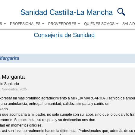
Pasar al
contenido
principal
OS
PROFESIONALES
PROVEEDORES
QUIÉNES SOMOS
SALA 
Consejería de Sanidad
Margarita
a Margarita
te Sanitario
1 Noviembre, 2025
xpresar mi más profundo agradecimiento a MIREIA MARGARITA (Técnico de ambulan
 una ambulancia, entrega humanidad, calidez, simpatía y cariño en
slado.
 que acompaña a mi padre, no solo cumple con su labor, sino que lo cuida y lo tr
enorme. Su paciencia, su respeto y su dedicación nos dan
idad en momentos difíciles.
 así son las que realmente hacen la diferencia. Profesionales que, además de su