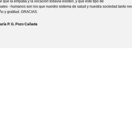
r que la empatía y la vocación todavía existen, y que este tipo de
nales - humanos son los que nuestro sistema de salud y nuestra sociedad tanto nec
ño y gratitud. GRACIAS.
aría P. G. Pozo Cañada
Facebook