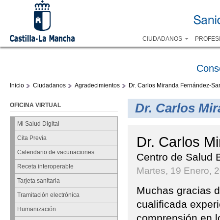
CIUDADANOS
PROFES
Cons
Inicio
Ciudadanos
Agradecimientos
Dr. Carlos Miranda Fernández-Sa
Dr. Carlos Mi
OFICINA VIRTUAL
Mi Salud Digital
Dr. Carlos M
Cita Previa
Calendario de vacunaciones
Centro de Salud 
Receta interoperable
Martes, 19 Enero, 
Tarjeta sanitaria
Muchas gracias d
Tramitación electrónica
cualificada exper
Humanización
comprensión en l