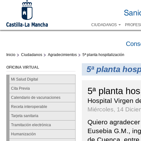
CIUDADANOS
PROFES
Cons
Inicio
Ciudadanos
Agradecimientos
5ª planta hospitalización
5ª planta hosp
OFICINA VIRTUAL
Mi Salud Digital
5ª planta hos
Cita Previa
Calendario de vacunaciones
Hospital Virgen d
Receta interoperable
Miércoles, 14 Dici
Tarjeta sanitaria
Quiero agradecer 
Tramitación electrónica
Eusebia G.M., ing
Humanización
de Cuenca, entre 