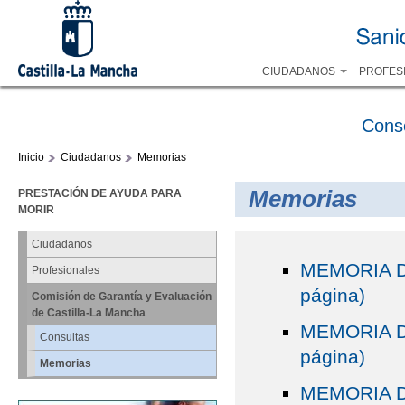
CIUDADANOS
PROFES
Cons
Inicio
Ciudadanos
Memorias
Memorias
PRESTACIÓN DE AYUDA PARA
MORIR
Ciudadanos
MEMORIA DE
Profesionales
página)
Comisión de Garantía y Evaluación
de Castilla-La Mancha
MEMORIA DE
Consultas
página)
Memorias
MEMORIA DE