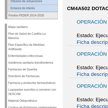
Difusión de actuaciones
CM4A502 DOTAC
Enlaces de interés
Fondos FEDER 2014-2020
OPERACIÓN 
Mapa sanitario
Plan de Salud de Castilla-La
Estado: Ejec
Mancha
Ficha descrip
Plan Específico de Medidas
Antifraude
OPERACIÓN 
Enfermedades infecciosas
Asistencia sanitaria transfronteriza
Estado: Ejec
Farmacias de Guardia
Ficha descrip
Directorio de Farmacias
Farmacia y productos farmacéuticos
OPERACIÓN 
Logopedas suscritos a convenio con
SESCAM
Estado: Ejec
Material Ortoprotésico
Ficha descrip
Centros de Podología colaboradores