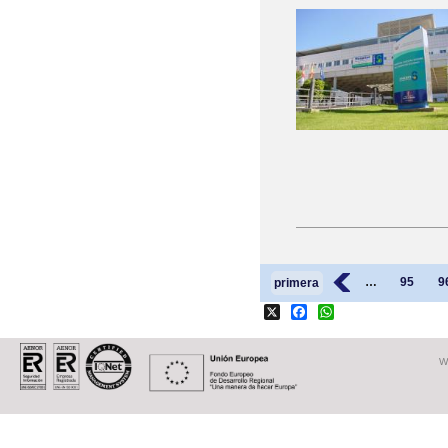
Páginas
‹
…
95
9
primera
X
Facebook
WhatsApp
W