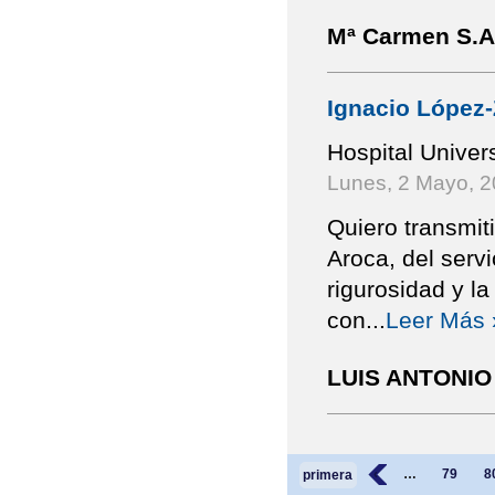
Mª Carmen S.A.
Ignacio López
Hospital Univer
Lunes, 2 Mayo, 
Quiero transmit
Aroca, del servi
rigurosidad y l
con
...
Leer Más 
LUIS ANTONIO 
Páginas
‹
…
79
8
primera