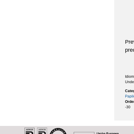
Pre
pre
Idio
Unde
Cate
Papi
Orde
-30