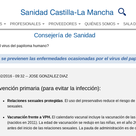
Pasar al
contenido
principal
OS
PROFESIONALES
PROVEEDORES
QUIÉNES SOMOS
SALA 
Consejería de Sanidad
l virus del papiloma humano?
se previenen las enfermedades ocasionadas por el virus del p
02/2016 - 09:32 --
JOSE GONZALEZ DIAZ
vención primaria (para evitar la infección):
Relaciones sexuales protegidas
. El uso del preservativo reduce el riesgo d
sexuales.
Vacunación frente a VPH.
El calendario vacunal incluye la vacunación de la
(nacidos en 2011). La edad de vacunación se redujo en las niñas, en el año 20
antes del inicio de las relaciones sexuales. La pauta de administración es d