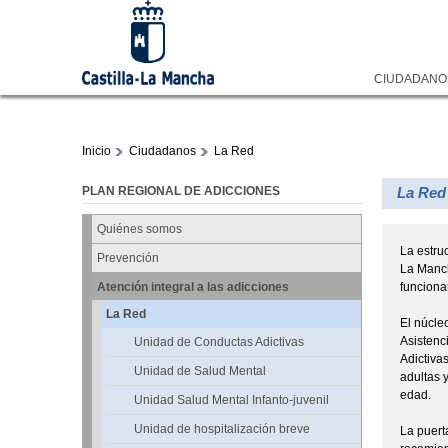
CIUDADAN
Inicio
Ciudadanos
La Red
PLAN REGIONAL DE ADICCIONES
La Red
Quiénes somos
La estru
Prevención
La Manch
funciona
Atención integral a las adicciones
La Red
El núcle
Asistenc
Unidad de Conductas Adictivas
Adictiva
Unidad de Salud Mental
adultas 
edad.
Unidad Salud Mental Infanto-juvenil
Unidad de hospitalización breve
La puerta