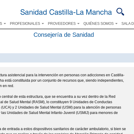
Pasar al
contenido
principal
OS
PROFESIONALES
PROVEEDORES
QUIÉNES SOMOS
SALA 
Consejería de Sanidad
ctura asistencial para la intervención en personas con adicciones en Castilla-
a está constituida por un conjunto de recursos que, siendo independientes,
n en red.
o central de esta estructura, que se encuentra a su vez dentro de la Red
ial de Salud Mental (RASM), lo constituyen 9 Unidades de Conductas
s (UCA) y 2 Unidades de Salud Mental (USM) para la atención de personas
y las Unidades de Salud Mental Infanto-Juvenil (USMIJ) para menores de
 de entrada a estos dispositivos sanitarios de carácter ambulatorio, si bien se