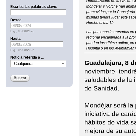
Humanización de la GAI de Gu
Mondéjar y Horche han animad
Escriba las palabras clave:
promovidas por la Consejería 
mismas tendrá lugar este sáb
Desde
Horche el día 19.
Date
E.g., 06/08/2026
Las personas interesadas en pa
regional encaminada a la pro
Hasta
pueden inscribirse online, en 
Date
Hospital o en los Ayuntamiento
E.g., 06/08/2026
Noticia referida a ...
Guadalajara, 8 d
noviembre, tendrá
saludables de la
de Sanidad.
Mondéjar será la 
iniciativa de car
hábitos de vida s
mejora de su auto