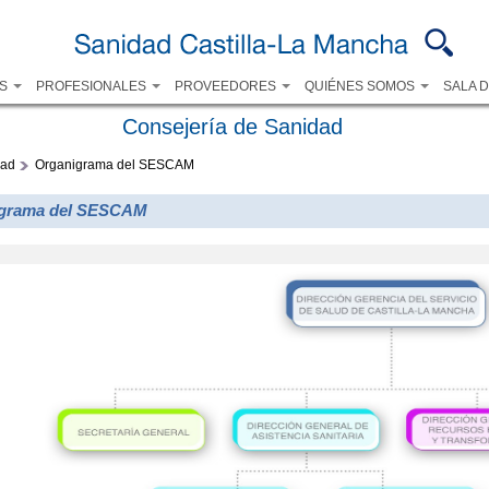
Pasar al
contenido
principal
OS
PROFESIONALES
PROVEEDORES
QUIÉNES SOMOS
SALA 
Consejería de Sanidad
dad
Organigrama del SESCAM
grama del SESCAM