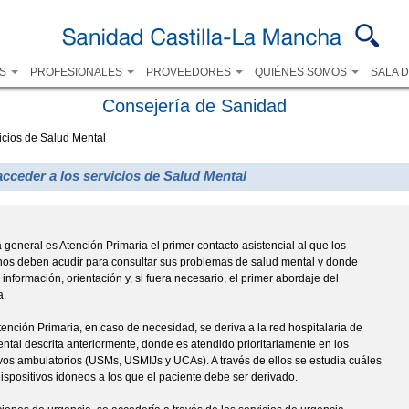
Pasar al
contenido
principal
OS
PROFESIONALES
PROVEEDORES
QUIÉNES SOMOS
SALA 
Consejería de Sanidad
icios de Salud Mental
ceder a los servicios de Salud Mental
a general es Atención Primaria el primer contacto asistencial al que los
os deben acudir para consultar sus problemas de salud mental y donde
 información, orientación y, si fuera necesario, el primer abordaje del
a.
ención Primaria, en caso de necesidad, se deriva a la red hospitalaria de
ntal descrita anteriormente, donde es atendido prioritariamente en los
ivos ambulatorios (USMs, USMIJs y UCAs). A través de ellos se estudia cuáles
dispositivos idóneos a los que el paciente debe ser derivado.