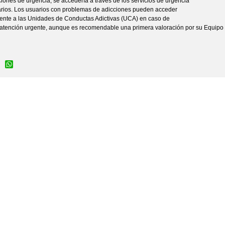
ciones de urgencia, se accedería a través de los servicios de urgencia
arios. Los usuarios con problemas de adicciones pueden acceder
ente a las Unidades de Conductas Adictivas (UCA) en caso de
 atención urgente, aunque es recomendable una primera valoración por su Equipo 
Facebook
WhatsApp