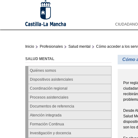
CIUDADAN
Inicio
Profesionales
Salud mental
Cómo acceder a los serv
SALUD MENTAL
Cómo ac
Quiénes somos
Dispositivos asistenciales
Por regl
ciudadan
Coordinación regional
recibirán
Procesos asistenciales
problem
Documentos de referencia
Desde At
Atención integrada
Salud Me
disposit
Formación Continua
son los 
Investigación y docencia