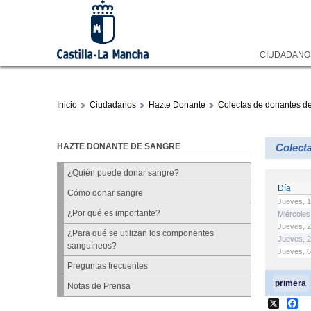
CIUDADAN
Inicio
Ciudadanos
Hazte Donante
Colectas de donantes d
HAZTE DONANTE DE SANGRE
Colect
¿Quién puede donar sangre?
Día
Cómo donar sangre
Jueves, 1
¿Por qué es importante?
Miércoles
Jueves, 2
¿Para qué se utilizan los componentes
Jueves, 2
sanguíneos?
Jueves, 6
Preguntas frecuentes
Páginas
primera
Notas de Prensa
X
Fa