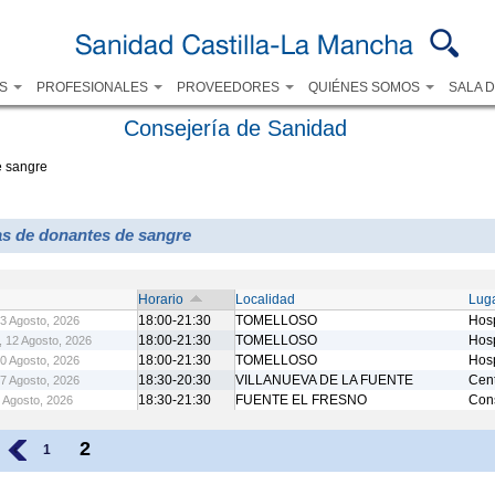
Pasar al
contenido
principal
OS
PROFESIONALES
PROVEEDORES
QUIÉNES SOMOS
SALA 
Consejería de Sanidad
e sangre
as de donantes de sangre
Horario
Localidad
Luga
18:00-21:30
TOMELLOSO
Hosp
3 Agosto, 2026
18:00-21:30
TOMELLOSO
Hosp
, 12 Agosto, 2026
18:00-21:30
TOMELLOSO
Hosp
0 Agosto, 2026
18:30-20:30
VILLANUEVA DE LA FUENTE
Cent
7 Agosto, 2026
18:30-21:30
FUENTE EL FRESNO
Cons
 Agosto, 2026
2
‹
1
cebook