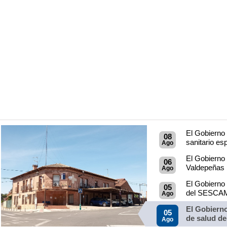
El Gobierno 
08
sanitario esp
Ago
El Gobierno 
06
Valdepeñas p
Ago
El Gobierno 
05
del SESCAM 
Ago
El Gobierno
05
de salud de
Ago